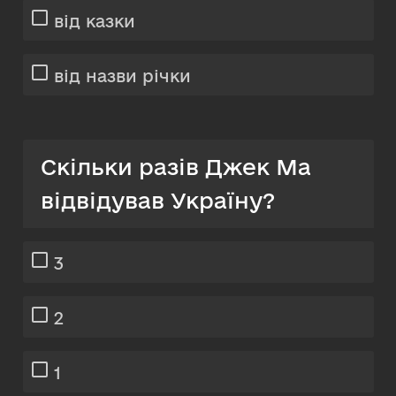
від казки
від назви річки
Скільки разів Джек Ма
відвідував Україну?
3
2
1