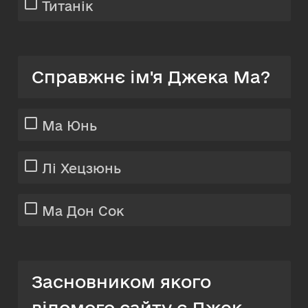
Титанік
Справжнє ім'я Джека Ма?
Ма Юнь
Лі Хецзюнь
Ма Дон Сок
Засновником якого
відомого сайту є Джек