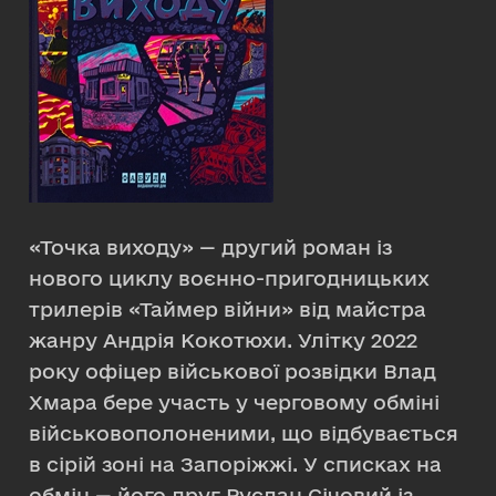
«Точка виходу» — другий роман із
нового циклу воєнно-пригодницьких
трилерів «Таймер війни» від майстра
жанру Андрія Кокотюхи. Улітку 2022
року офіцер військової розвідки Влад
Хмара бере участь у черговому обміні
військовополоненими, що відбувається
в сірій зоні на Запоріжжі. У списках на
обмін — його друг Руслан Січовий із