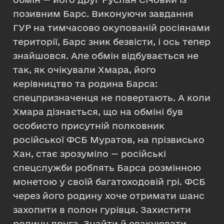
позивним Барс. Виконуючи завдання
ГУР на тимчасово окупованій росіянами
території, Барс зник безвісти, і ось тепер
знайшовся. Але обмін відбувається не
так, як очікували Хмара, його
керівництво та родина Барса:
спецпризначенця не повертають. А коли
Хмара дізнається, що на обміні був
особисто присутній полковник
російської ФСБ Муратов, на прізвисько
Хан, стає зрозуміло — російські
спецслужби роблять Барса розмінною
монетою у своїй багатоходовій грі. ФСБ
через його родину хоче отримати шанс
захопити в полон гурівця. Захистити
родину друга. Знайти й евакуювати