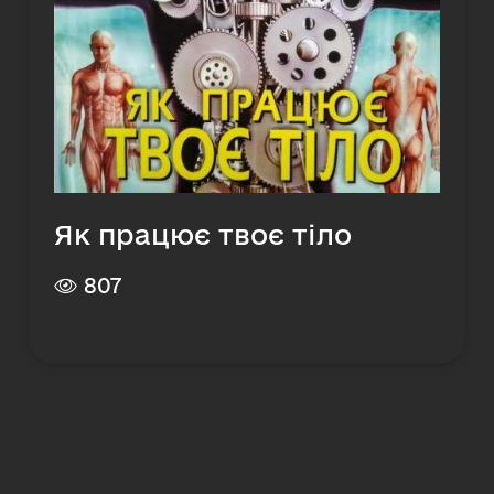
Як працює твоє тіло
807