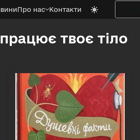
вини
Про нас
Контакти
 працює твоє тіло