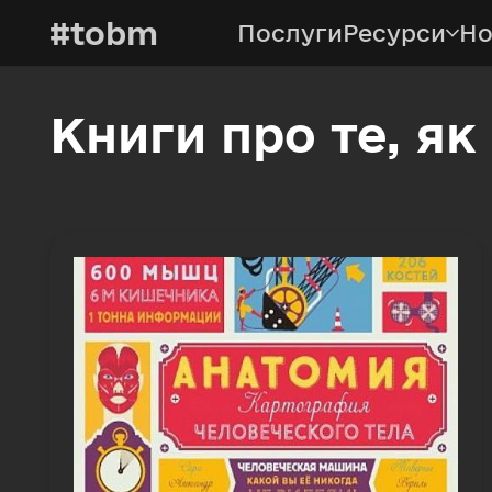
#tobm
Послуги
Ресурси
Но
Книги про те, як